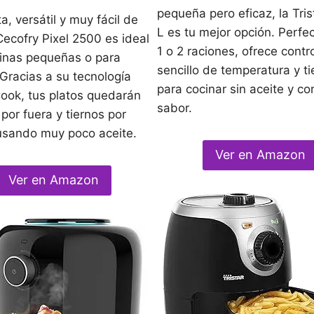
pequeña pero eficaz, la Tris
, versátil y muy fácil de
L es tu mejor opción. Perfe
 Cecofry Pixel 2500 es ideal
1 o 2 raciones, ofrece contr
inas pequeñas o para
sencillo de temperatura y t
 Gracias a su tecnología
para cocinar sin aceite y co
ook, tus platos quedarán
sabor.
por fuera y tiernos por
usando muy poco aceite.
Ver en Amazon
Ver en Amazon