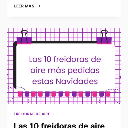
FREIDORAS
LEER MÁS
DE
AIRE
A
TENER
EN
CUENTA
EN
LA
FIESTA
DE
OFERTAS
DE
PRIMAVERA
DE
AMAZON
FREIDORAS DE AIRE
Las 10 freidoras de aire