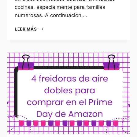
cocinas, especialmente para familias
numerosas. A continuación,…
LAS
LEER MÁS
FREIDORAS
DE
AIRE
PARA
FAMILIAS
NUMEROSAS
QUE
MÁS
SE
ESTÁN
VENDIENDO
ESTE
2025