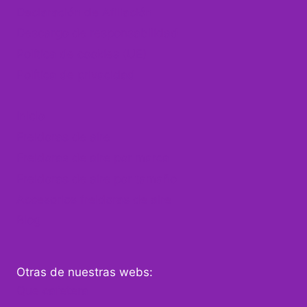
Declaración de Afiliación
Descargo de responsabilidad
Política de cookies (UE)
Política de privacidad
Inicio
Freidoras de aire
Freidoras de aire por marca
Freidoras de aire por tamaño
Accesorios freidoras de aire
Blog
Otras de nuestras webs:
Que cafetera