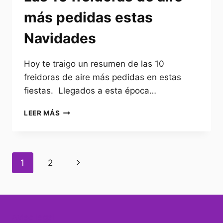
más pedidas estas
Navidades
Hoy te traigo un resumen de las 10
freidoras de aire más pedidas en estas
fiestas. Llegados a esta época…
LAS
LEER MÁS
10
FREIDORAS
DE
AIRE
Navegación
Siguiente
1
2
MÁS
PEDIDAS
de
página
ESTAS
NAVIDADES
página
Aviso legal